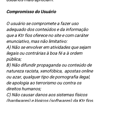
Compromisso do Usuário
O usuário se compromete a fazer uso
adequado dos conteúdos e da informação
que a Ktr fios oferece no site e com caráter
enunciativo, mas não limitativo:
A) Não se envolver em atividades que sejam
ilegais ou contrárias à boa fé a à ordem
pública;
B) Não difundir propaganda ou conteúdo de
natureza racista, xenofóbica, apostas online
ou azar, qualquer tipo de pornografia ilegal,
de apologia ao terrorismo ou contra os
direitos humanos;
C) Não causar danos aos sistemas físicos
(hardwares) e lógicos (softwares) da Ktr fios,
de seus fornecedores ou terceiros, para
introduzir ou disseminar vírus informáticos
ou quaisquer outros sistemas de hardware
ou software que sejam capazes de causar
danos anteriormente mencionados.