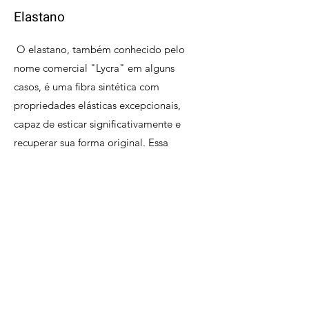
Elastano
O elastano, também conhecido pelo
nome comercial "Lycra" em alguns
casos, é uma fibra sintética com
propriedades elásticas excepcionais,
capaz de esticar significativamente e
recuperar sua forma original. Essa
característica torna o elastano essencial
na fabricação de roupas justas, roupas
íntimas, roupas esportivas e uma
variedade de produtos têxteis que
requerem conforto, mobilidade e
flexibilidade. Ele é frequentemente
combinado com outras fibras, como
algodão ou poliéster, para melhorar a